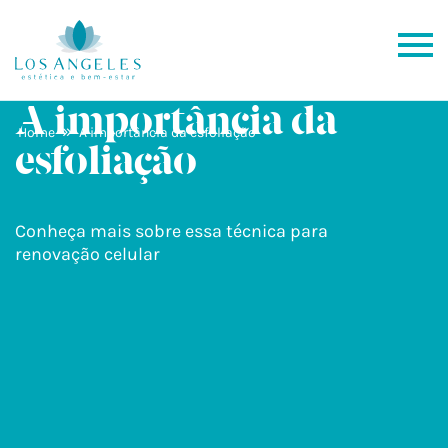
A importância da
»
Home
A importância da esfoliação
esfoliação
Conheça mais sobre essa técnica para
renovação celular