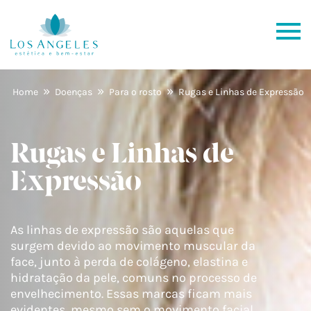
»
»
»
Home
Doenças
Para o rosto
Rugas e Linhas de Expressão
Rugas e Linhas de
Expressão
As linhas de expressão são aquelas que
surgem devido ao movimento muscular da
face, junto à perda de colágeno, elastina e
hidratação da pele, comuns no processo de
envelhecimento. Essas marcas ficam mais
evidentes, mesmo sem o movimento facial.