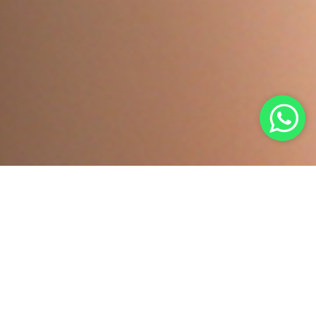
Informações
gerais.
As linhas de expressão geralmente dão os
primeiros sinais na região dos olhos, entre as
sobrancelhas e ao redor dos lábios. Também