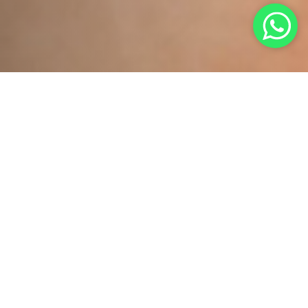
Informações
gerais.
Com o passar dos anos, o corpo sofre mudanças
que são naturais, como a perda da massa
muscular, o aumento do percentual de gordura e a
queda do colágeno e elastina. Esses processos
levam ao surgimento ou acentuação da flacidez,
acúmulo de gordura localizada, assimetria
corporal e facial, entre outros. Mas não é só o corpo
que sente o passar do tempo, pois essas