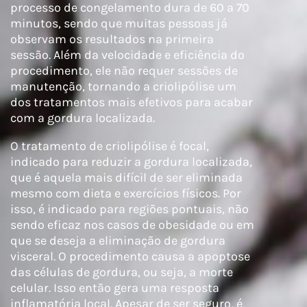
processo de congelamento dura de 60 a 70
minutos, sendo que muitas pessoas já
observam os resultados na primeira
sessão. Além da velocidade e eficiência do
procedimento, ele não requer sessões de
manutenção, tornando a criolipólise um
dos tratamentos mais efetivos para acabar
com a gordura localizada.
O tratamento de criolipólise é focal,
indicado para reduzir a gordura localizada,
que é aquela mais difícil de ser eliminada
mesmo com dieta e exercícios físicos. Por
isso, é indicado para regiões pontuais, não
sendo eficaz nos casos de obesidade ou em
que se deseja a eliminação de gordura
visceral. O procedimento causa a apoptose
das células de gordura, ou seja, a morte
celular. Isso então gera uma resposta
inflamatória local. Apesar de ser seguro, é