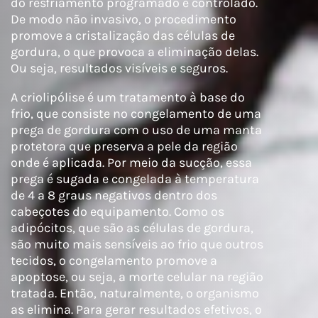
do resfriamento programado e controlado.
De modo não invasivo, o procedimento
promove a cristalização das células de
gordura, o que provoca a eliminação delas.
Ou seja, resultados visíveis e seguros.
A criolipólise é um tratamento à base do
frio, que consiste no congelamento de uma
prega de gordura com o uso de uma manta
protetora que preserva a pele da região
onde é aplicada. Por meio da sucção, essa
prega é sugada e congelada à temperatura
de 4 a 8 graus negativos dentro dos
cabeçotes do equipamento. Como os
adipócitos, que são as células de gordura,
são muito mais sensíveis ao frio que outros
tecidos, o congelamento promove a
apoptose, ou seja, a morte celular na região
tratada. Então, naturalmente, o organismo
as elimina. Para gerar resultados efetivos, o