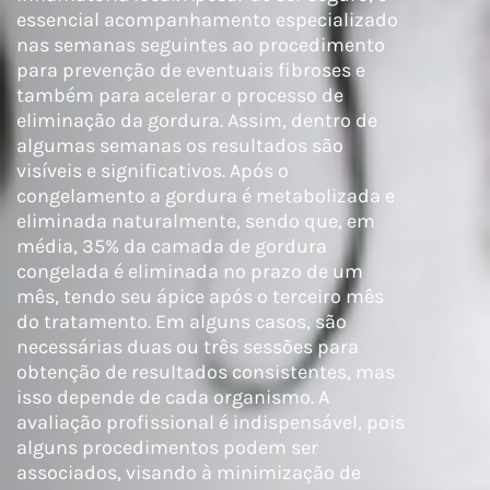
essencial acompanhamento especializado
nas semanas seguintes ao procedimento
para prevenção de eventuais fibroses e
também para acelerar o processo de
eliminação da gordura. Assim, dentro de
algumas semanas os resultados são
visíveis e significativos. Após o
congelamento a gordura é metabolizada e
eliminada naturalmente, sendo que, em
média, 35% da camada de gordura
congelada é eliminada no prazo de um
mês, tendo seu ápice após o terceiro mês
do tratamento. Em alguns casos, são
necessárias duas ou três sessões para
obtenção de resultados consistentes, mas
isso depende de cada organismo. A
avaliação profissional é indispensável, pois
alguns procedimentos podem ser
associados, visando à minimização de