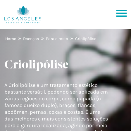
»
»
»
Home
Doenças
Para o rosto
Criolipólise
Criolipólise
A Criolipólise é um tratamento estético
bastante versátil, podendo ser aplicada em
várias regiões do corpo, como papada (o
famoso queixo duplo), braços, flancos,
abdômen, pernas, coxas e costas. É uma
das melhores e mais consistentes soluções
para a gordura localizada, agindo por meio