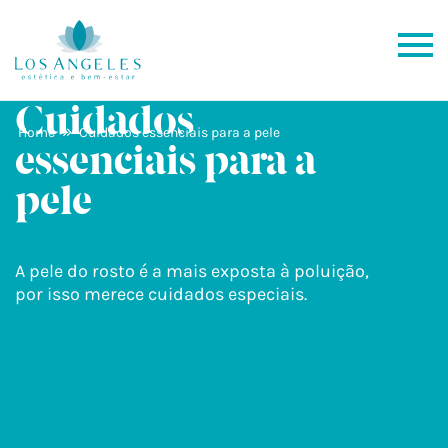
Cuidados
»
Home
Cuidados essenciais para a pele
essenciais para a
pele
A pele do rosto é a mais exposta à poluição,
por isso merece cuidados especiais.