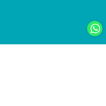
Depois das férias, vem as consequências
associadas ao consumo excessivo de comidas,
doces, frituras e bebidas, e isto reflete diretamente
no corpo.
Um mês de férias é o tempo suficiente para
acumular gordura localizada, celulites e toxinas,
tendo como consequência a retenção de líquidos.