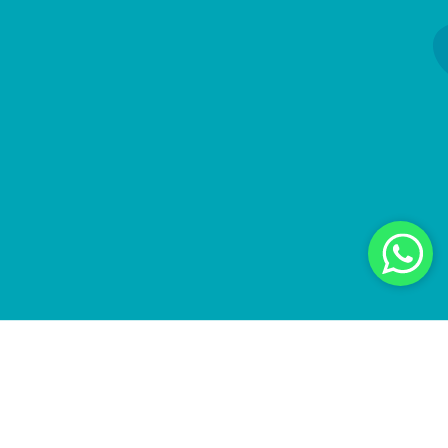
O E-Matrix é um aparelho de radiofrequência
fracionada que realiza microperfurações na pele,