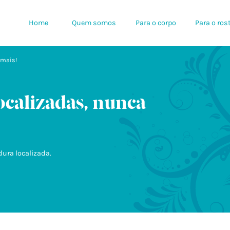
Home
Quem somos
Para o corpo
Para o ros
 mais!
ocalizadas, nunca
dura localizada.