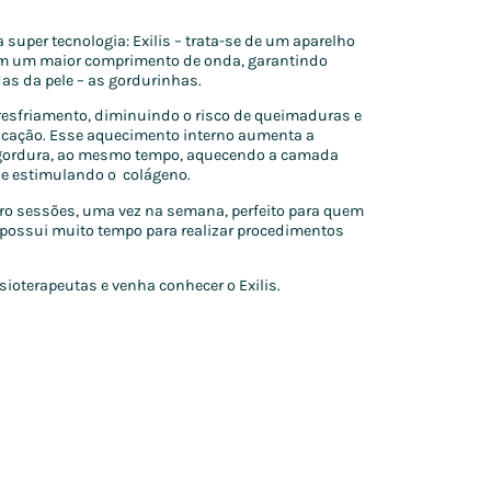
super tecnologia: Exilis – trata-se de um aparelho
em um maior comprimento de onda, garantindo
s da pele – as gordurinhas.
resfriamento, diminuindo o risco de queimaduras e
icação. Esse aquecimento interno aumenta a
e gordura, ao mesmo tempo, aquecendo a camada
s e estimulando o colágeno.
tro sessões, uma vez na semana, perfeito para quem
 possui muito tempo para realizar procedimentos
oterapeutas e venha conhecer o Exilis.