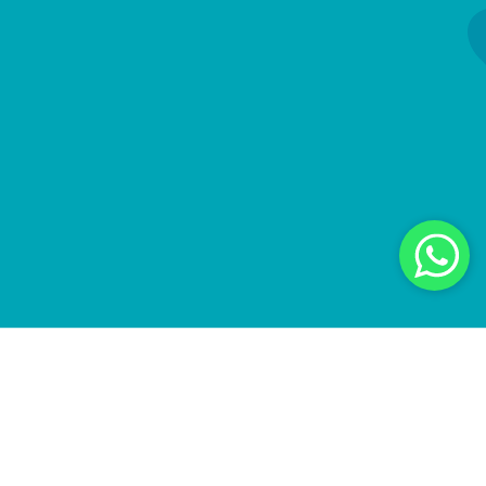
O peeling ultrassônico é realizado por meio de
uma corrente ultrassônica, indolor, que ao entrar
em contato com a pele promove uma limpeza