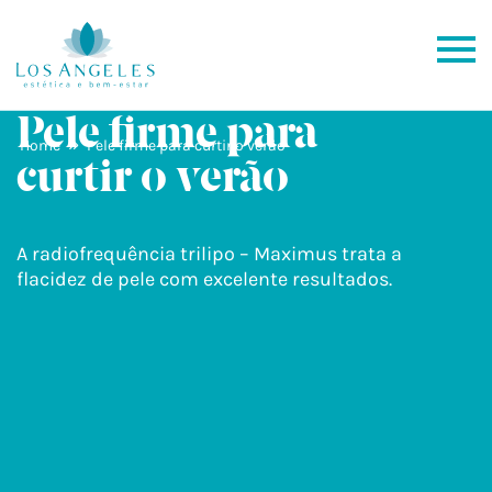
Pele firme para
»
Home
Pele firme para curtir o verão
curtir o verão
A radiofrequência trilipo – Maximus trata a
flacidez de pele com excelente resultados.