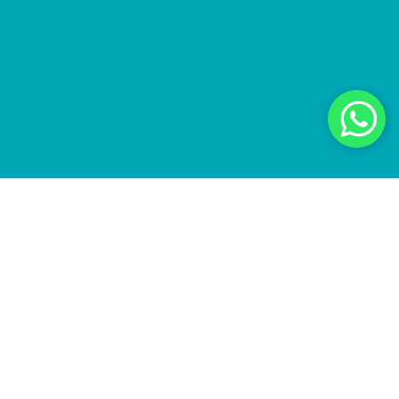
Maximus – Trilipo
A radiofrequência trilipo é a combinação perfeita
da radiofrequência com a tecnologia da ativação
muscular dinâmica.
Neste tratamento conseguimos fazer a tonificação
da musculatura e estímulo do colágeno e elastina