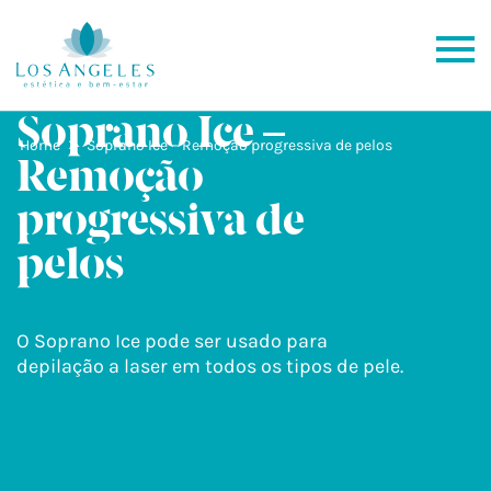
Soprano Ice –
»
Home
Soprano Ice – Remoção progressiva de pelos
Remoção
progressiva de
pelos
O Soprano Ice pode ser usado para
depilação a laser em todos os tipos de pele.