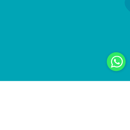
Como tratar sua celulite? Nós temos o tratamento
certo para eliminar estes indesejados
“buraquinhos” que tanto lhe incomodam. O
tratamento com o X-Wave é seguro, indolor e