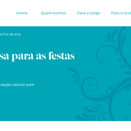
Home
Quem somos
Para o corpo
Para o ros
e fim de ano
a para as festas
ovação celular sem